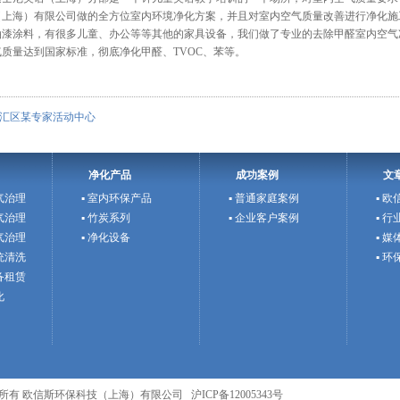
（上海）有限公司
做的全方位
室内环境净化
方案，并且对
室内空气质量改善
进行净化施
油漆涂料，有很多儿童、办公等等其他的家具设备，我们做了专业的
去除甲醛室内
空气
气质量达到国家标准，彻底净化甲醛、TVOC、苯等。
汇区某专家活动中心
净化产品
成功案例
文
气治理
▪ 室内环保产品
▪ 普通家庭案例
▪ 
气治理
▪ 竹炭系列
▪ 企业客户案例
▪ 
气治理
▪ 净化设备
▪ 
统清洗
▪ 
备租赁
化
VED.版权所有 欧信斯环保科技（上海）有限公司 沪ICP备12005343号