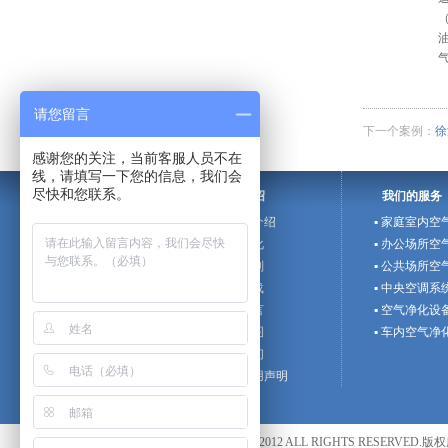
请您留言
下一个案例：
徐
感谢您的关注，当前客服人员不在
线，请填写一下您的信息，我们会
尽快和您联系。
企业介绍
我们的服务
▪ 欧信斯介绍
▪ 家庭室内空
▪ 企业文化
▪ 办公场所空
▪ 招聘计划
▪ 公共场所空
▪ 文件下载
▪ 中央空调系
▪ 在线留言
▪ 空气净化设
▪ 网站地图
▪ 车内空气净
▪ 联系我们
▪ 网站使用声明
COPYRIGHT ©2012 ALL RIGHTS RESER