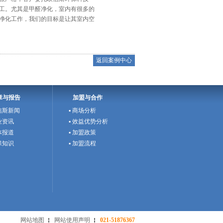
工。尤其是甲醛净化，室内有很多的
净化工作，我们的目标是让其室内空
返回案例中心
章与报告
加盟与合作
欧信斯新闻
▪ 商场分析
行业资讯
▪ 效益优势分析
媒体报道
▪ 加盟政策
环保知识
▪ 加盟流程
网站地图
网站使用声明
021-51876367